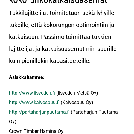
English
Tukkilajittelijat toimitetaan sekä lyhyille
tukeille, että kokorungon optimointiin ja
katkaisuun. Passimo toimittaa tukkien
lajittelijat ja katkaisuasemat niin suurille
kuin pienillekin kapasiteeteille.
Asiakkaitamme:
http://www.iisveden.fi
(Iisveden Metsä Oy)
http://www.kaivospuu.fi
(Kaivospuu Oy)
http://partaharjunpuutarha.fi
(Partaharjun Puutarha
Oy)
Crown Timber Hamina Oy