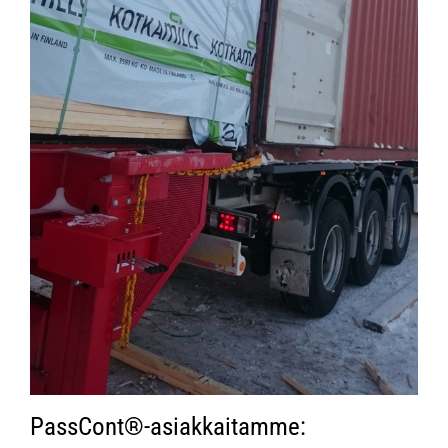
PassCont®-asiakkaitamme: