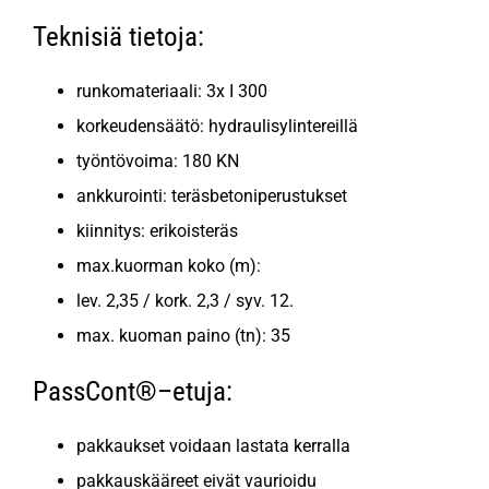
Teknisiä tietoja:
runkomateriaali: 3x I 300
korkeudensäätö: hydraulisylintereillä
työntövoima: 180 KN
ankkurointi: teräsbetoniperustukset
kiinnitys: erikoisteräs
max.kuorman koko (m):
lev. 2,35 / kork. 2,3 / syv. 12.
max. kuoman paino (tn): 35
PassCont®–etuja:
pakkaukset voidaan lastata kerralla
pakkauskääreet eivät vaurioidu