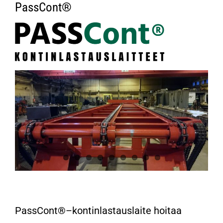
English
PassCont®
PassCont®–kontinlastauslaite hoitaa